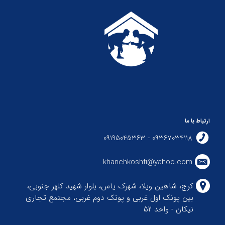
ارتباط با ما
09367034118 - 09195045363
khanehkoshti@yahoo.com
کرج، شاهین ویلا، شهرک یاس، بلوار شهید کلهر جنوبی،
بین پونک اول غربی و پونک دوم غربی، مجتمع تجاری
نیکان - واحد ۵۲