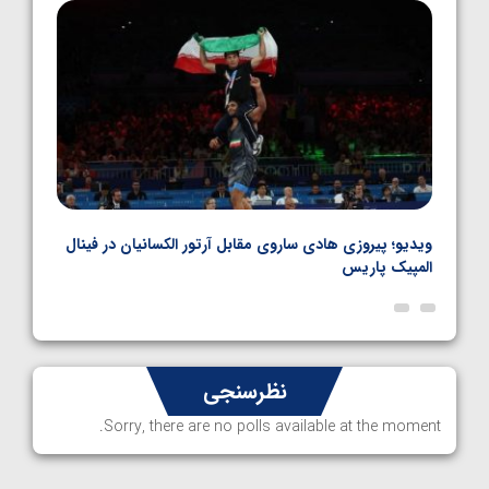
1405/05/06
بل
ویدیو؛ پیروزی هادی ساروی مقابل آرتور الکسانیان در فینال
ویدیو
المپیک پاریس
پاری
نظرسنجی
Sorry, there are no polls available at the moment.