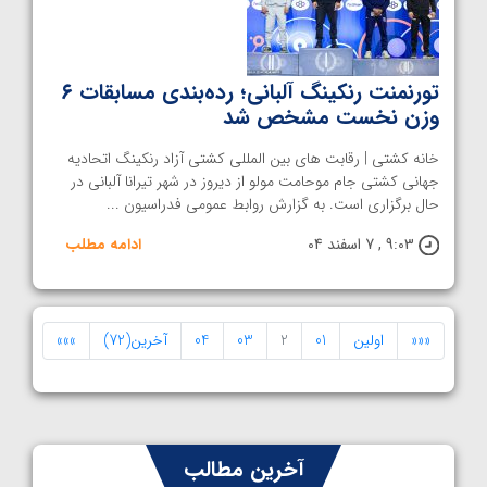
تورنمنت رنکینگ آلبانی؛ رده‌بندی مسابقات ۶
وزن نخست مشخص شد
خانه کشتی | رقابت های بین المللی کشتی آزاد رنکینگ اتحادیه
جهانی کشتی جام موحامت مولو از دیروز در شهر تیرانا آلبانی در
حال برگزاری است. به گزارش روابط عمومی فدراسیون ...
9:03 , 7 اسفند 04
ادامه مطلب
«««
اولین
01
2
03
04
آخرین(72)
»»»
آخرین مطالب