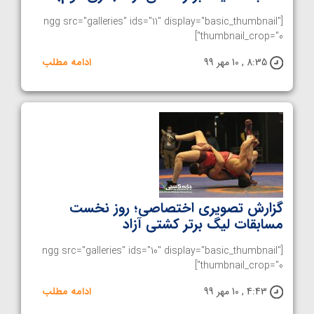
[ngg src="galleries" ids="11" display="basic_thumbnail"
thumbnail_crop="0"]
8:35 , 10 مهر 99
ادامه مطلب
گزارش تصویری اختصاصی؛ روز نخست
مسابقات لیگ برتر کشتی آزاد
[ngg src="galleries" ids="10" display="basic_thumbnail"
thumbnail_crop="0"]
4:43 , 10 مهر 99
ادامه مطلب