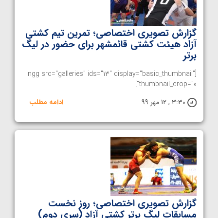
گزارش تصویری اختصاصی؛ تمرین تیم کشتی
آزاد هیئت کشتی قائمشهر برای حضور در لیگ
برتر
[ngg src="galleries" ids="13" display="basic_thumbnail"
thumbnail_crop="0"]
3:30 , 12 مهر 99
ادامه مطلب
گزارش تصویری اختصاصی؛ روز نخست
مسابقات لیگ برتر کشتی آزاد (سری دوم)