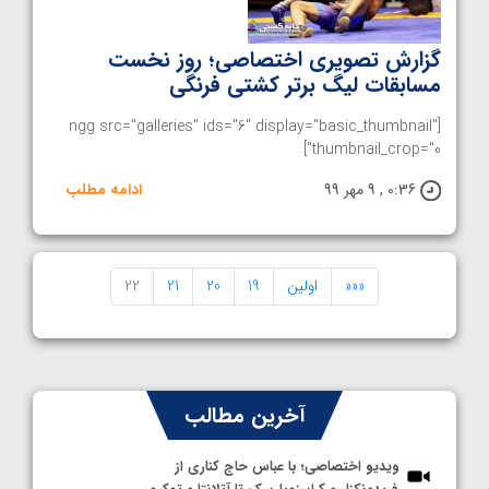
گزارش تصویری اختصاصی؛ روز نخست
مسابقات لیگ برتر کشتی فرنگی
[ngg src="galleries" ids="6" display="basic_thumbnail"
thumbnail_crop="0"]
0:36 , 9 مهر 99
ادامه مطلب
«««
اولین
19
20
21
22
آخرین مطالب
ویدیو اختصاصی؛ با عباس حاج کناری از