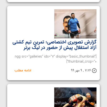
گزارش تصویری اختصاصی؛ تمرین تیم کشتی
آزاد استقلال پیش از حضور در لیگ برتر
[ngg src="galleries" ids="7" display="basic_thumbnail"
thumbnail_crop="0"]
7:26 , 9 مهر 99
ادامه مطلب