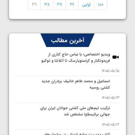
«««
اولین
36
37
38
39
آخرین مطالب
ویدیو اختصاصی؛ با عباس حاج کناری از
فریدونکنار و کراسنویارسک تا آتلانتا و توکیو
1405/05/15
اسماعیل و محمد طاهر خانیف برادران جدید
کشتی روسیه
1405/05/13
ترکیب تیم‌های ملی کشتی جوانان ایران برای
جهانی براتیسلاوا مشخص شد
1405/05/12
کتاب مدیریت منابع انسانی در سازمان‌های