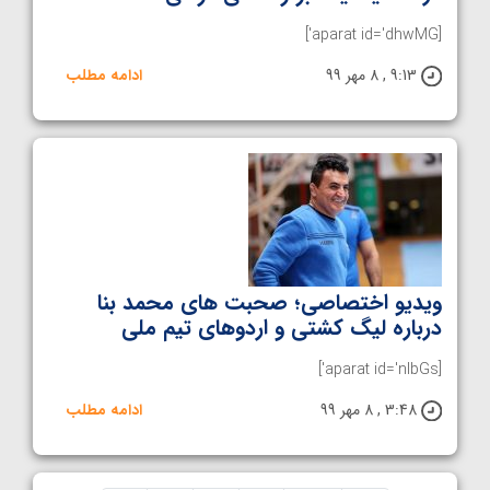
[aparat id='dhwMG']
9:13 , 8 مهر 99
ادامه مطلب
ویدیو اختصاصی؛ صحبت های محمد بنا
درباره لیگ کشتی و اردوهای تیم ملی
[aparat id='nIbGs']
3:48 , 8 مهر 99
ادامه مطلب