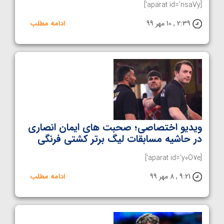
[aparat id='nsaVy']
2:39 , 10 مهر 99
ادامه مطلب
ویدیو اختصاصی؛ صحبت های ایمان انصاری
در حاشیه مسابقات لیگ برتر کشتی فرنگی
[aparat id='y0O7e']
9:21 , 8 مهر 99
ادامه مطلب