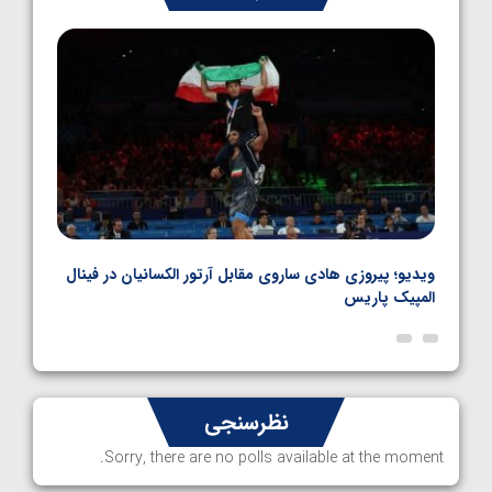
کشتی فرنگی نوجوانان جهان
1405/05/06
بل
ویدیو؛ پیروزی هادی ساروی مقابل آرتور الکسانیان در فینال
ویدیو
المپیک پاریس
پاری
نظرسنجی
Sorry, there are no polls available at the moment.