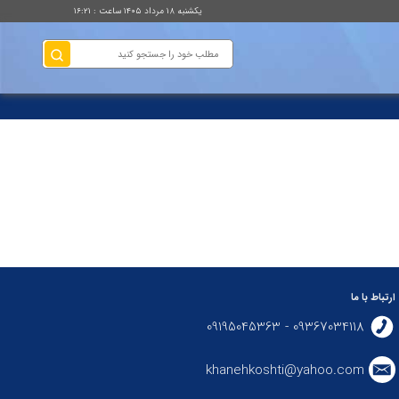
یکشنبه ۱۸ مرداد ۱۴۰۵ ساعت : ۱۶:۲۱
ارتباط با ما
09367034118 - 09195045363
khanehkoshti@yahoo.com