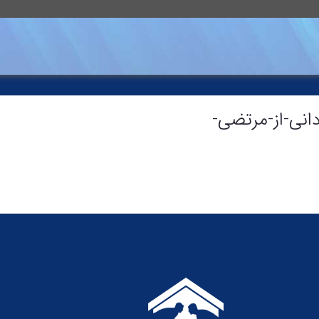
د-یزدانی-از-مرتضی-