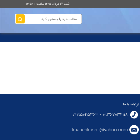
شنبه ۱۷ مرداد ۱۴۰۵ ساعت : ۱۳:۵۰
ارتباط با ما
09367034118 - 09195045363
khanehkoshti@yahoo.com