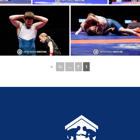
►
10
...
2
1