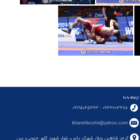
ارتباط با ما
09367034118 - 09195045363
khanehkoshti@yahoo.com
کرج، شاهین ویلا، شهرک یاس، بلوار شهید کلهر جنوبی، بین