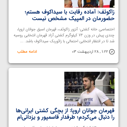
زاکوئف: آماده رقابت با سیداکوف هستم؛
حضورمان در المپیک مشخص نیست
اختصاصی خانه کشتی- آنزور زاکوئف، قهرمان اسبق جوانان اروپا،
چندی پیش در وزن 74 کیلوگرم کشتی آزاد قهرمان انتخابی روسیه
شد تا در انتظار انتخابی احتمالی با زائوربک سیداکوف باشد. ...
1:22 , 28 اردیبهشت 03
ادامه مطلب
قهرمان جوانان اروپا: از بچگی کشتی ایرانی‌ها
را دنبال می‌کردم؛ طرفدار قاسمپور و یزدانی‌ام