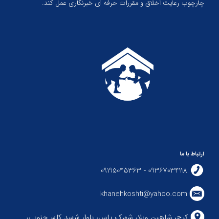
چارچوب رعایت اخلاق و مقررات حرفه ای خبرنگاری عمل کند.
ارتباط با ما
09367034118 - 09195045363
khanehkoshti@yahoo.com
کرج، شاهین ویلا، شهرک یاس، بلوار شهید کلهر جنوبی،