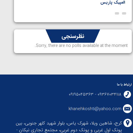
المپیک پاریس
پاریس
نظرسنجی
Sorry, there are no polls available at the moment.
ارتباط با ما
09367034118 - 09195045363
khanehkoshti@yahoo.com
کرج، شاهین ویلا، شهرک یاس، بلوار شهید کلهر جنوبی، بین
پونک اول غربی و پونک دوم غربی، مجتمع تجاری نیکان -