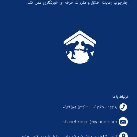
چارچوب رعایت اخلاق و مقررات حرفه ای خبرنگاری عمل کند.
ارتباط با ما
09367034118 - 09195045363
khanehkoshti@yahoo.com
کرج، شاهین ویلا، شهرک یاس، بلوار شهید کلهر جنوبی،