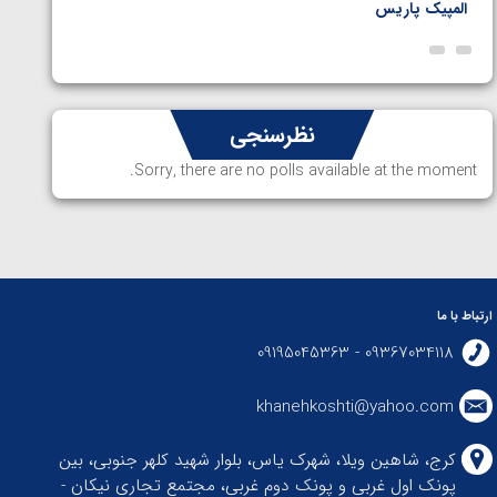
المپیک پاریس
پاریس
نظرسنجی
Sorry, there are no polls available at the moment.
ارتباط با ما
09367034118 - 09195045363
khanehkoshti@yahoo.com
کرج، شاهین ویلا، شهرک یاس، بلوار شهید کلهر جنوبی، بین
پونک اول غربی و پونک دوم غربی، مجتمع تجاری نیکان -