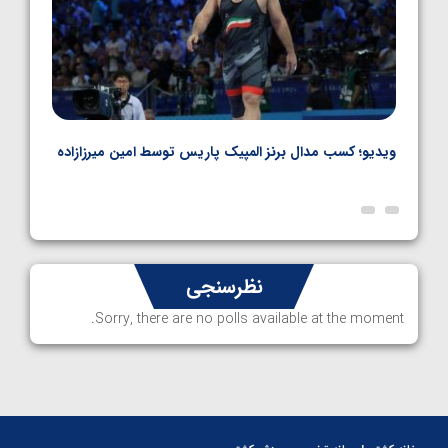
ویدیو؛ کسب مدال برنز المپیک پاریس توسط امین میرزازاده
ویدیو
ارمن
نظرسنجی
Sorry, there are no polls available at the moment.