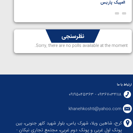
المپیک پاریس
پاریس
نظرسنجی
Sorry, there are no polls available at the moment.
ارتباط با ما
09367034118 - 09195045363
khanehkoshti@yahoo.com
کرج، شاهین ویلا، شهرک یاس، بلوار شهید کلهر جنوبی، بین
پونک اول غربی و پونک دوم غربی، مجتمع تجاری نیکان -