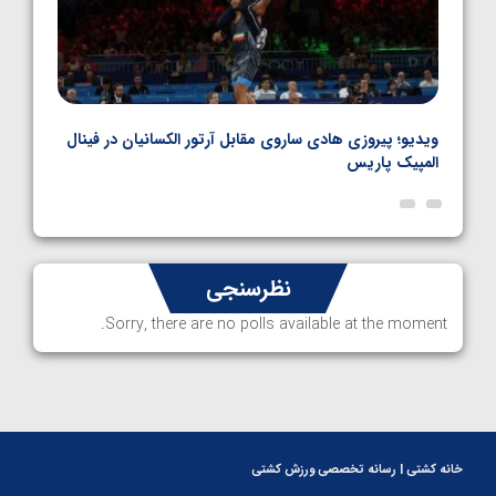
بل
ویدیو؛ پیروزی هادی ساروی مقابل آرتور الکسانیان در فینال
ویدیو
المپیک پاریس
پاری
نظرسنجی
Sorry, there are no polls available at the moment.
خانه کشتی | رسانه تخصصی ورزش کشتی