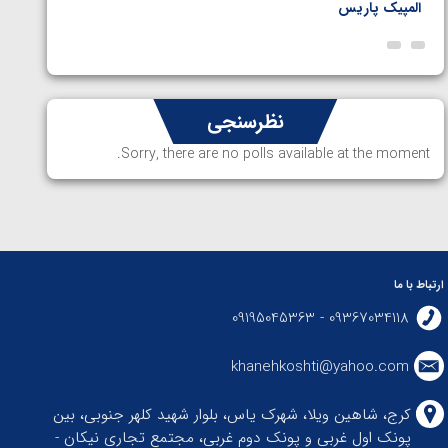
المپیک پاریس
پاریس
نظرسنجی
Sorry, there are no polls available at the moment.
ارتباط با ما
09367034118 - 09195045363
khanehkoshti@yahoo.com
کرج، شاهین ویلا، شهرک یاس، بلوار شهید کلهر جنوبی، بین
پونک اول غربی و پونک دوم غربی، مجتمع تجاری نیکان -