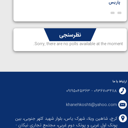
پاریس
نظرسنجی
Sorry, there are no polls available at the moment.
ارتباط با ما
09367034118 - 09195045363
khanehkoshti@yahoo.com
کرج، شاهین ویلا، شهرک یاس، بلوار شهید کلهر جنوبی، بین
پونک اول غربی و پونک دوم غربی، مجتمع تجاری نیکان -