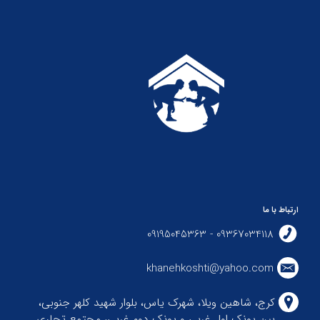
ارتباط با ما
09367034118 - 09195045363
khanehkoshti@yahoo.com
کرج، شاهین ویلا، شهرک یاس، بلوار شهید کلهر جنوبی،
بین پونک اول غربی و پونک دوم غربی، مجتمع تجاری