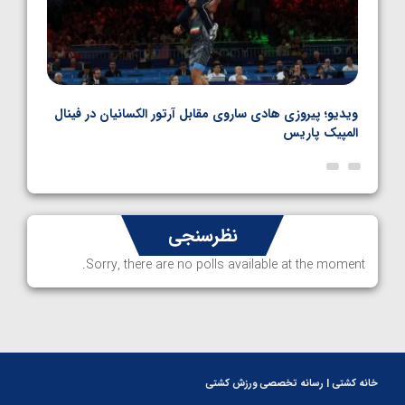
بل
ویدیو؛ پیروزی هادی ساروی مقابل آرتور الکسانیان در فینال
ویدیو
المپیک پاریس
پاری
نظرسنجی
Sorry, there are no polls available at the moment.
خانه کشتی | رسانه تخصصی ورزش کشتی