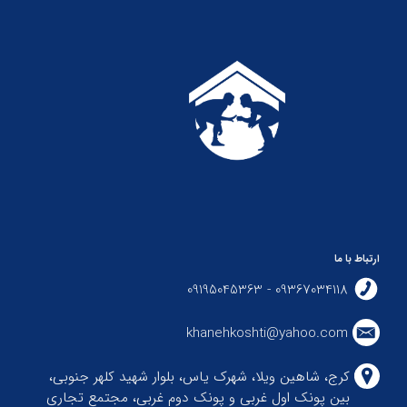
ارتباط با ما
09367034118 - 09195045363
khanehkoshti@yahoo.com
کرج، شاهین ویلا، شهرک یاس، بلوار شهید کلهر جنوبی،
بین پونک اول غربی و پونک دوم غربی، مجتمع تجاری