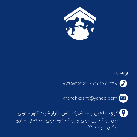
ارتباط با ما
09367034118 - 09195045363
khanehkoshti@yahoo.com
کرج، شاهین ویلا، شهرک یاس، بلوار شهید کلهر جنوبی،
بین پونک اول غربی و پونک دوم غربی، مجتمع تجاری
نیکان - واحد ۵۲