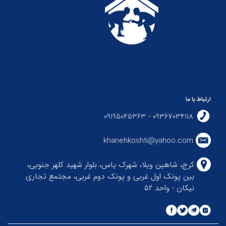
ارتباط با ما
09367034118 - 09195045363
khanehkoshti@yahoo.com
کرج، شاهین ویلا، شهرک یاس، بلوار شهید کلهر جنوبی،
بین پونک اول غربی و پونک دوم غربی، مجتمع تجاری
نیکان - واحد ۵۲