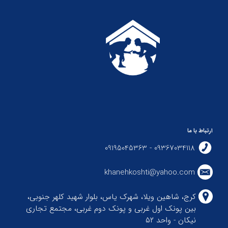
ارتباط با ما
09367034118 - 09195045363
khanehkoshti@yahoo.com
کرج، شاهین ویلا، شهرک یاس، بلوار شهید کلهر جنوبی،
بین پونک اول غربی و پونک دوم غربی، مجتمع تجاری
نیکان - واحد ۵۲