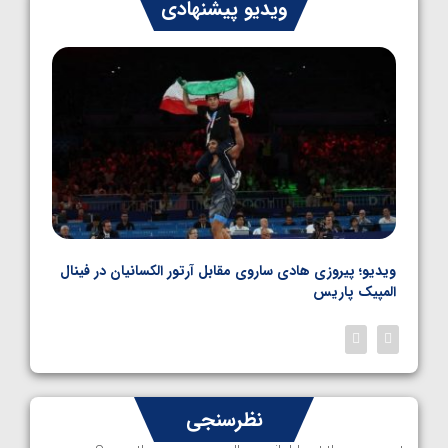
ایران چشم به راه چهار مدال در پنج وزن دوم
ویدیو پیشنهادی
کشتی فرنگی نوجوانان جهان
1405/05/06
بل
ویدیو؛ پیروزی هادی ساروی مقابل آرتور الکسانیان در فینال
ویدیو
المپیک پاریس
پاری
نظرسنجی