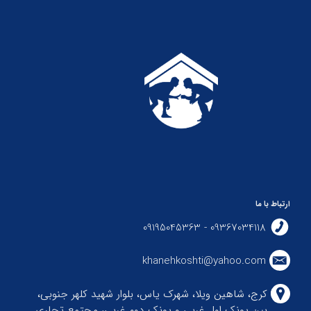
ارتباط با ما
09367034118 - 09195045363
khanehkoshti@yahoo.com
کرج، شاهین ویلا، شهرک یاس، بلوار شهید کلهر جنوبی،
بین پونک اول غربی و پونک دوم غربی، مجتمع تجاری