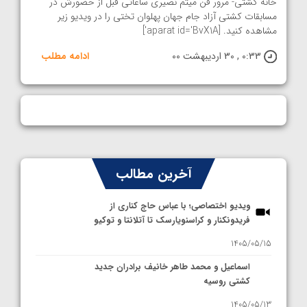
خانه کشتی- مرور فن میثم نصیری ساعاتی قبل از حضورش در
مسابقات کشتی آزاد جام جهان پهلوان تختی را در ویدیو زیر
مشاهده کنید. [aparat id='BvX1A']
0:33 , 30 اردیبهشت 00
ادامه مطلب
آخرین مطالب
ویدیو اختصاصی؛ با عباس حاج کناری از
فریدونکنار و کراسنویارسک تا آتلانتا و توکیو
1405/05/15
اسماعیل و محمد طاهر خانیف برادران جدید
کشتی روسیه
1405/05/13