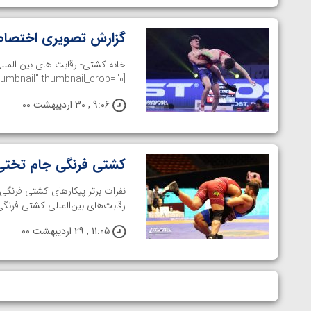
گزارش تصویری اختصاص
خانه کشتی- رقابت های بین المللی
[ngg src="galleries" ids="74" display="basic_thumbnail" thumbnail_crop="0"]
9:06 , 30 اردیبهشت 00
کشتی فرنگی جام تختی
نفرات برتر پیکارهای کشتی فرنگ
رقابت‌های بین‌المللی کشتی فرنگی 
11:05 , 29 اردیبهشت 00