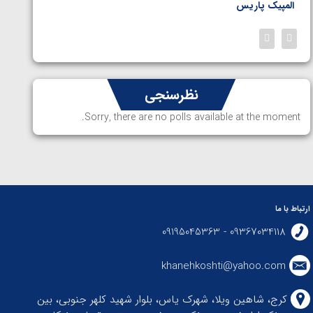
المپیک پاریس
پاریس
نظرسنجی
Sorry, there are no polls available at the moment.
ارتباط با ما
09367034118 - 09195045363
khanehkoshti@yahoo.com
کرج، شاهین ویلا، شهرک یاس، بلوار شهید کلهر جنوبی، بین