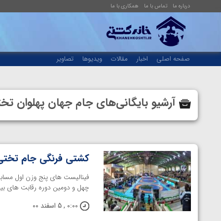
درباره ما
تماس با ما
همکاری با ما
صفحه اصلی
اخبار
مقالات
ویدیوها
تصاویر
آرشیو بایگانی‌های جام جهان پهلوان ت
کشتی فرنگی جام تختی
فینالیست های پنج وزن اول مسا
چهل و دومین دوره رقابت های بین
0:00 , 5 اسفند 00