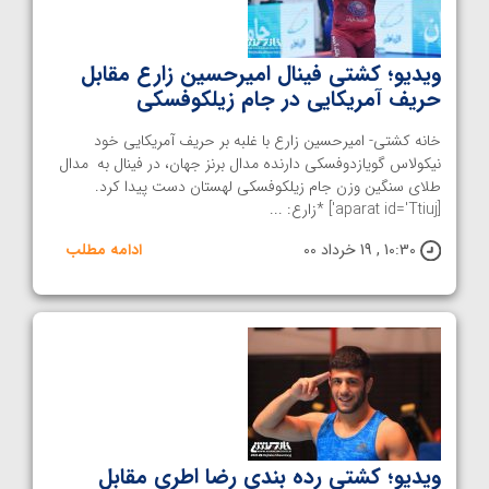
ویدیو؛ کشتی فینال امیرحسین زارع مقابل
حریف آمریکایی در جام زیلکوفسکی
خانه کشتی- امیرحسین زارع با غلبه بر حریف آمریکایی خود
نیکولاس گویازدوفسکی دارنده مدال برنز جهان، در فینال به مدال
طلای سنگین وزن جام زیلکوفسکی لهستان دست پیدا کرد.
[aparat id='Ttiuj'] *زارع: ...
10:30 , 19 خرداد 00
ادامه مطلب
ویدیو؛ کشتی رده بندی رضا اطری مقابل