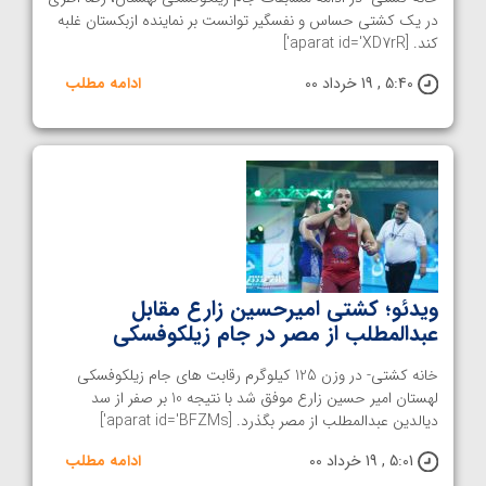
در یک کشتی حساس و نفسگیر توانست بر نماینده ازبکستان غلبه
کند. [aparat id='XD7rR']
5:40 , 19 خرداد 00
ادامه مطلب
ویدئو؛ کشتی امیرحسین زارع مقابل
عبدالمطلب از مصر در جام زیلکوفسکی
خانه کشتی- در وزن 125 کیلوگرم رقابت های جام زیلکوفسکی
لهستان امیر حسین زارع موفق شد با نتیجه 10 بر صفر از سد
دیالدین عبدالمطلب از مصر بگذرد. [aparat id='BFZMs']
5:01 , 19 خرداد 00
ادامه مطلب