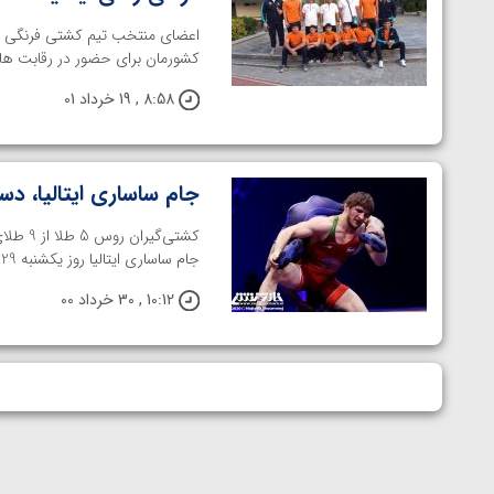
اعضای منتخب تیم کشتی فرنگی ب
کشورمان برای حضور در رقابت های ب
8:58 , 19 خرداد 01
جام ساساری ایتالیا، دس
کشتی‌گ
جام ساساری ایتالیا روز یکشنبه 29 خرداد در این کشور به پایان رسید و ...
10:12 , 30 خرداد 00
مقابل آرتور الکسانیان در فینال
ویدیو؛ برد قاطع مهمدی مقابل کلمبیا در