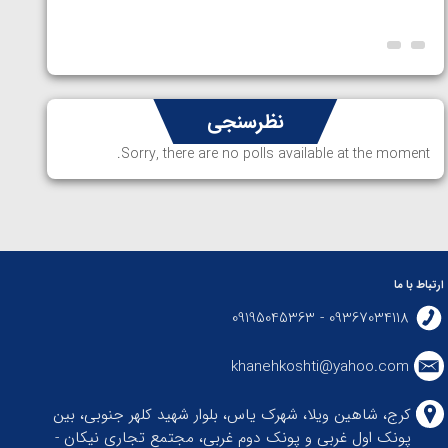
ارمنستان
نظرسنجی
Sorry, there are no polls available at the moment.
ارتباط با ما
09367034118 - 09195045363
khanehkoshti@yahoo.com
کرج، شاهین ویلا، شهرک یاس، بلوار شهید کلهر جنوبی، بین
پونک اول غربی و پونک دوم غربی، مجتمع تجاری نیکان -