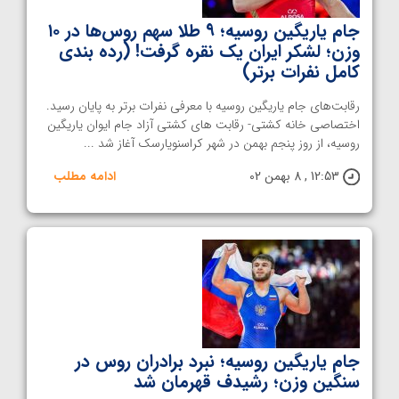
جام یاریگین روسیه؛ ۹ طلا سهم روس‌ها در ۱۰
وزن؛ لشکر ایران یک نقره گرفت! (رده بندی
کامل نفرات برتر)
رقابت‌های جام یاریگین رو‌سیه با معرفی نفرات برتر به پایان رسید.
اختصاصی خانه کشتی- رقابت های کشتی آزاد جام ایوان یاریگین
روسیه، از روز پنجم بهمن در شهر کراسنویارسک آغاز شد ...
12:53 , 8 بهمن 02
ادامه مطلب
جام یاریگین روسیه؛ نبرد برادران روس‌ در
سنگین وزن؛ رشیدف قهرمان شد