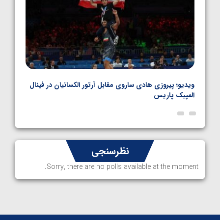
بل
ویدیو؛ پیروزی هادی ساروی مقابل آرتور الکسانیان در فینال
ویدیو
المپیک پاریس
پاری
نظرسنجی
Sorry, there are no polls available at the moment.