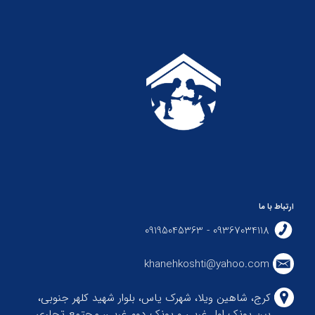
ارتباط با ما
09367034118 - 09195045363
khanehkoshti@yahoo.com
کرج، شاهین ویلا، شهرک یاس، بلوار شهید کلهر جنوبی،
بین پونک اول غربی و پونک دوم غربی، مجتمع تجاری