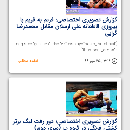
گزارش تصویری اختصاصی؛ فریم به فریم با
پیروزی قاطعانه علی ارسلان مقابل محمدرضا
گرایی
[ngg src="galleries" ids="30" display="basic_thumbnail"
thumbnail_crop="0"]
3:16 , 25 مهر 99
ادامه مطلب
گزارش تصویری اختصاصی؛ دور رفت لیگ برتر
کشتی فرنگی در گروه ب (سری دوم)