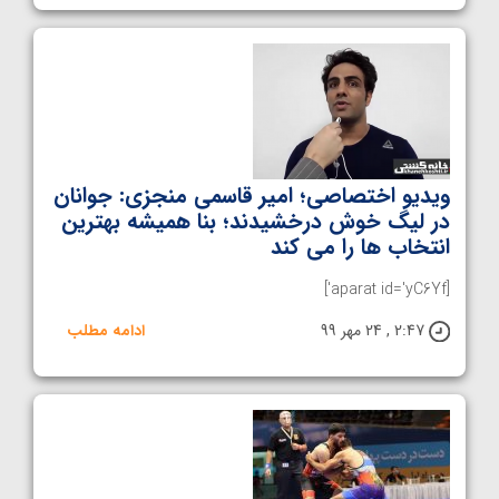
ویدیو اختصاصی؛ امیر قاسمی منجزی: جوانان
در لیگ خوش درخشیدند؛ بنا همیشه بهترین
انتخاب ها را می کند
[aparat id='yC6Yf']
2:47 , 24 مهر 99
ادامه مطلب