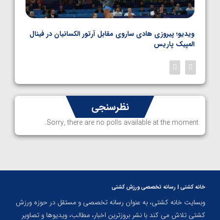
بل
ویدیو؛ پیروزی هادی ساروی مقابل آرتور الکسانیان در فینال
ویدیو
المپیک پاریس
پاری
نظرسنجی
Sorry, there are no polls available at the moment.
خانه کشتی | رسانه تخصصی ورزش کشتی
وبسایت خانه کشتی، به عنوان رسانه تخصصی و مستقل در حوزه ورزش
کشتی تلاش می کند با نشر بروزترین اخبار، مطالب، ویدیوها و تصاویر