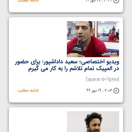
3:36 , 20 مهر 99
ادامه مطلب
ویدیو اختصاصی؛ سعید داداشپور: برای حضور
در المپیک تمام تلاشم را به کار می گیرم
[aparat id='fg7sv']
2:03 , 19 مهر 99
ادامه مطلب