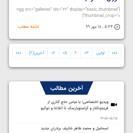
[ngg src="galleries" ids="22" display="basic_thumbnail"
thumbnail_crop="0"]
5:34 , 18 مهر 99
ادامه مطلب
«««
اولین
03
4
05
06
آخرین(6)
»»»
آخرین مطالب
ویدیو اختصاصی؛ با عباس حاج کناری از
فریدونکنار و کراسنویارسک تا آتلانتا و توکیو
1405/05/15
اسماعیل و محمد طاهر خانیف برادران جدید