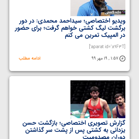
ویدیو اختصاصی؛ سیداحمد محمدی: در دور
برگشت لیگ کشتی خواهم گرفت؛ برای حضور
در المپیک تمرین می کنم
[aparat id='89F3T']
1:57 , 19 مهر 99
ادامه مطلب
گزارش تصویری اختصاصی؛ بازگشت حسن
یزدانی به کشتی پس از پشت سر گذاشتن
دوران مصدومیت