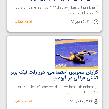
[ngg src="galleries" ids="29" display="basic_thumbnail"
thumbnail_crop="0"]
3:01 , 25 مهر 99
ادامه مطلب
گزارش تصویری اختصاصی؛ دور رفت لیگ برتر
کشتی فرنگی در گروه ب
[ngg src="galleries" ids="27" display="basic_thumbnail"
thumbnail_crop="0"]
2:32 , 25 مهر 99
ادامه مطلب