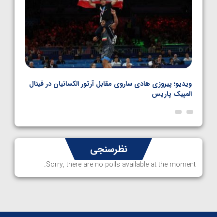
بل
ویدیو؛ پیروزی هادی ساروی مقابل آرتور الکسانیان در فینال
ویدیو
المپیک پاریس
پاری
نظرسنجی
Sorry, there are no polls available at the moment.