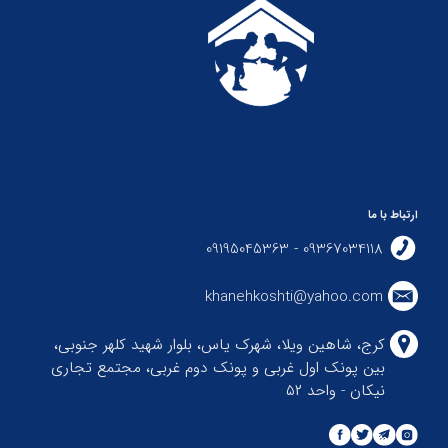
ارتباط با ما
09367034118 - 09195045363
khanehkoshti@yahoo.com
کرج، شاهین ویلا، شهرک یاس، بلوار شهید کلهر جنوبی،
بین پونک اول غربی و پونک دوم غربی، مجتمع تجاری
نیکان - واحد ۵۲