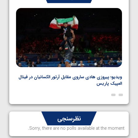
کشتی فرنگی نوجوانان جهان
1405/05/06
بل
ویدیو؛ پیروزی هادی ساروی مقابل آرتور الکسانیان در فینال
ویدیو
المپیک پاریس
پاری
نظرسنجی
Sorry, there are no polls available at the moment.