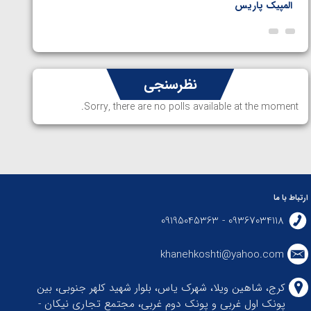
المپیک پاریس
پاریس
نظرسنجی
Sorry, there are no polls available at the moment.
ارتباط با ما
09367034118 - 09195045363
khanehkoshti@yahoo.com
کرج، شاهین ویلا، شهرک یاس، بلوار شهید کلهر جنوبی، بین
پونک اول غربی و پونک دوم غربی، مجتمع تجاری نیکان -