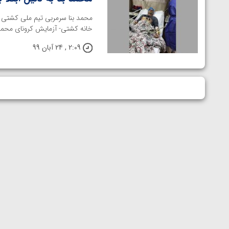
محمد بنا سرمربی تیم ملی کشتی فر
خانه کشتی- آزمایش کرونای محمد ب
2:09 , 24 آبان 99
توسط امین میرزازاده
ویدیو؛ باخت امین کاویانی نژاد مقابل مالخاز آمویا