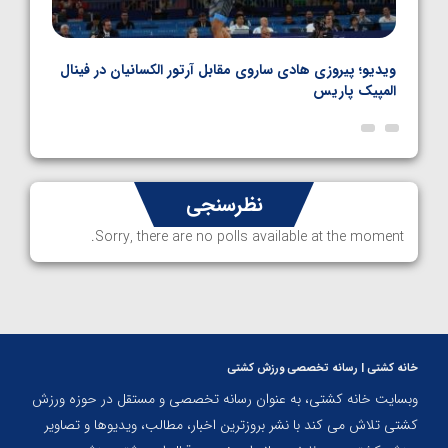
بل
ویدیو؛ پیروزی هادی ساروی مقابل آرتور الکسانیان در فینال
ویدیو
المپیک پاریس
پاری
نظرسنجی
Sorry, there are no polls available at the moment.
خانه کشتی | رسانه تخصصی ورزش کشتی
وبسایت خانه کشتی، به عنوان رسانه تخصصی و مستقل در حوزه ورزش
کشتی تلاش می کند با نشر بروزترین اخبار، مطالب، ویدیوها و تصاویر