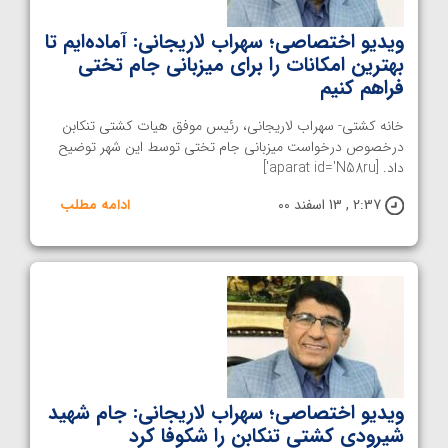
ویدیو اختصاصی؛ سهراب لاریجانی: آماده‌ایم تا
بهترین امکانات را برای میزبانی جام تختی
فراهم کنیم
خانه کشتی- سهراب لاریجانی، رئیس موفق هیات کشتی تنکابن
درخصوص درخواست میزبانی جام تختی توسط این شهر توضیح
داد. [aparat id='N58ru']
2:37 , 13 اسفند 00
ادامه مطلب
ویدیو اختصاصی؛ سهراب لاریجانی: جام شهید
شیرودی کشتی تنکابن را شکوفا کرد