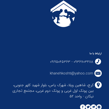
ارتباط با ما
09367034118 - 09195045363
khanehkoshti@yahoo.com
کرج، شاهین ویلا، شهرک یاس، بلوار شهید کلهر جنوبی،
بین پونک اول غربی و پونک دوم غربی، مجتمع تجاری
نیکان - واحد ۵۲