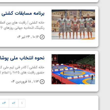
برنامه مسابقات کشتی
خانه کشتی | رقابت های بین الملل
رنکینگ اتحادیه جهانی روزهای 26 لغایت 29 تیرماه در شهر بوداپست ...
10:16 , 24 تیر 04
نحوه انتخاب ملی پوشا
خانه کشتی | کادر فنی تیم ملی کشت
حضور رقابت های 2025 را اعلام کرد. این چرخه به شرح زیر ...
1:13 , 18 فروردین 04
03
02
1