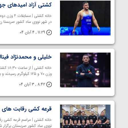
کشتی آزاد امیدهای جها
در شهر نووی ساد کشور صربستا ن بر
11:29 , 4 آبان 04
خلیلی و محمدنژاد فینا
خانه کش
وزن ۷۰ و ۱۲۵ کیلوگرم رسیدند و با فینالیست شدن ...
8:42 , 3 آبان 04
قرعه کشی رقابت های کشتی آزاد زیر 
توسط امین میرزازاده
ویدیو؛ باخت امین کاویانی نژاد مقابل مالخاز آمویا
نووی ساد کشور صربستان برگزار شد