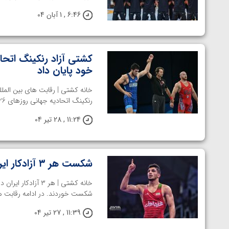
ارمنستان
6:46 , 1 آبان 04
خود پایان داد
خانه کشتی | رقابت های بین الملل
رنکینگ اتحادیه جهانی روزهای 26 و 27 تیرماه در شهر بوداپست ...
11:24 , 28 تیر 04
شکست هر ۳ آزادکار ایران در روز اول تورنمنت مجارستان
خانه کشتی | هر ۳ 
شکست خوردند. در ادامه رقابت های
11:39 , 27 تیر 04