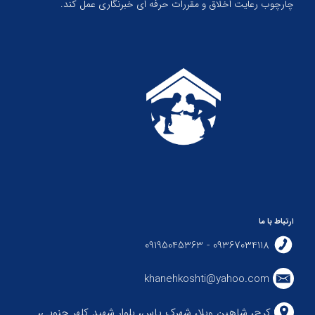
چارچوب رعایت اخلاق و مقررات حرفه ای خبرنگاری عمل کند.
ارتباط با ما
09367034118 - 09195045363
khanehkoshti@yahoo.com
کرج، شاهین ویلا، شهرک یاس، بلوار شهید کلهر جنوبی،