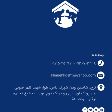
ارتباط با ما
09367034118 - 09195045363
khanehkoshti@yahoo.com
کرج، شاهین ویلا، شهرک یاس، بلوار شهید کلهر جنوبی،
بین پونک اول غربی و پونک دوم غربی، مجتمع تجاری
نیکان - واحد ۵۲