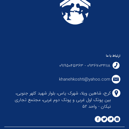
ارتباط با ما
09367034118 - 09195045363
khanehkoshti@yahoo.com
کرج، شاهین ویلا، شهرک یاس، بلوار شهید کلهر جنوبی،
بین پونک اول غربی و پونک دوم غربی، مجتمع تجاری
نیکان - واحد ۵۲