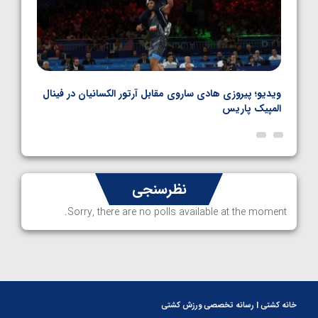
بل
ویدیو؛ پیروزی هادی ساروی مقابل آرتور الکسانیان در فینال
ویدیو
المپیک پاریس
پاری
نظرسنجی
Sorry, there are no polls available at the moment.
خانه کشتی | رسانه تخصصی ورزش کشتی