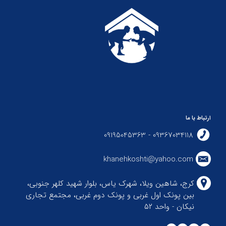
ارتباط با ما
09367034118 - 09195045363
khanehkoshti@yahoo.com
کرج، شاهین ویلا، شهرک یاس، بلوار شهید کلهر جنوبی،
بین پونک اول غربی و پونک دوم غربی، مجتمع تجاری
نیکان - واحد ۵۲