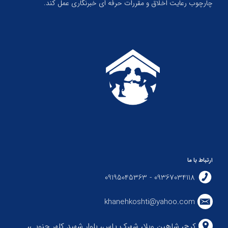
چارچوب رعایت اخلاق و مقررات حرفه ای خبرنگاری عمل کند.
ارتباط با ما
09367034118 - 09195045363
khanehkoshti@yahoo.com
کرج، شاهین ویلا، شهرک یاس، بلوار شهید کلهر جنوبی،