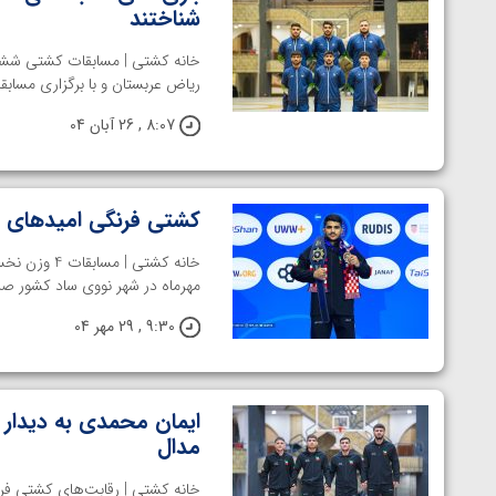
شناختند
خانه کشتی | مسابقات کشتی ششم
ریاض عربستان و با برگزاری مسابقات 4 وزن نخست کشتی فرنگی آغاز 
8:07 , 26 آبان 04
کشتی فرنگی امیدهای ج
مهرماه در شهر نووی ساد کشور صربس
9:30 , 29 مهر 04
ایمان محمدی به دیدار 
مدال
توسط امین میرزازاده
ویدیو؛ باخت امین کاویانی نژاد مقابل مالخاز آمویا