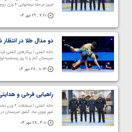
ارمنستان
امروز مرحله نیمه‌نهایی ۴ وزن دوم برگزار شد. در وزن ۵۵ ...
7:20 , 29 مهر 04
دو مدال طلا در انتظار 
صربستان آغاز و تا روز پنجشنبه او
10:13 , 28 مهر 04
راهیابی فرخی و هدایتی
شهر نووی ساد کشور صربستان در حا
4:10 , 28 مهر 04