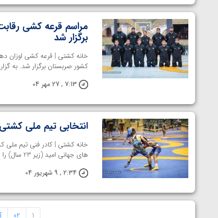
برگزار شد
کشور صربستان برگزار شد. به گزا
7:13 , 27 مهر 04
انتخابی تیم ملی کشتی فرنگی زیر 
خانه کشتی | کادر فنی تیم ملی ک
های جهانی امید (زیر 23 سال) را اعلام کرد. به ...
2:34 , 9 شهریور 04
1
02
آ