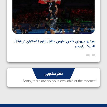
بل
ویدیو؛ پیروزی هادی ساروی مقابل آرتور الکسانیان در فینال
ویدیو
المپیک پاریس
پاری
نظرسنجی
Sorry, there are no polls available at the moment.