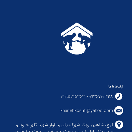
ارتباط با ما
09367034118 - 09195045363
khanehkoshti@yahoo.com
کرج، شاهین ویلا، شهرک یاس، بلوار شهید کلهر جنوبی،
بین پونک اول غربی و پونک دوم غربی، مجتمع تجاری