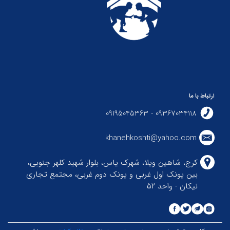
ارتباط با ما
09367034118 - 09195045363
khanehkoshti@yahoo.com
کرج، شاهین ویلا، شهرک یاس، بلوار شهید کلهر جنوبی،
بین پونک اول غربی و پونک دوم غربی، مجتمع تجاری
نیکان - واحد ۵۲