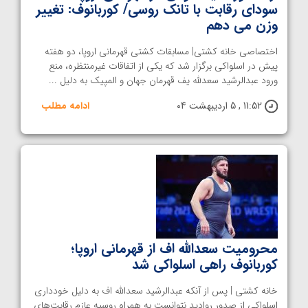
سودای رقابت با تانک روسی/ کوربانوف: تغییر
وزن می دهم
اختصاصی خانه کشتی| مسابقات کشتی قهرمانی اروپا، دو هفته
پیش در اسلواکی برگزار شد که یکی از اتفاقات غیرمنتظره، منع
ورود عبدالرشید سعدلله یف قهرمان جهان و المپیک به دلیل ...
11:52 , 5 اردیبهشت 04
ادامه مطلب
محرومیت سعدالله اف از قهرمانی اروپا؛
کوربانوف راهی اسلواکی شد
خانه کشتی | پس از آنکه عبدالرشید سعدالله‌ اف به دلیل خودداری
اسلواکی از صدور روادید نتوانست به همراه روسیه عازم رقابت‌های